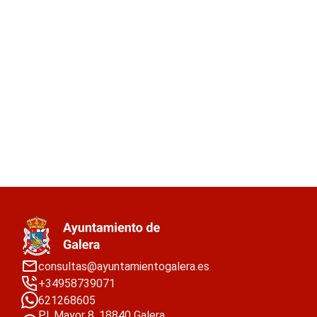
consultas@ayuntamientogalera.es
+34958739071
621268605
Pl. Mayor 8, 18840 Galera